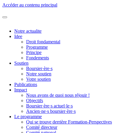
Accéder au contenu principal
Notre actualite
Idee
Droit fondamental
Programme
Principe
Fondements
Soutien
Boursier·ère·s
Notre soutien
Votre soutien
Publications
Impact
Nous avons de quoi nous réjouir !
Objectifs
Boursier·ère·s actuel·le·s
Ancien·ne·s boursier·ère·s
Le programme
Qui se trouve derrière Formation-Perspectives
Comité directeur
Comité patronal