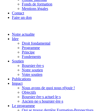
Fonds de formation
Mentions légales
Contact
Faire un don
Notre actualite
Idee
Droit fondamental
Programme
Principe
Fondements
Soutien
Boursier·ère·s
Notre soutien
Votre soutien
Publications
Impact
Nous avons de quoi nous réjouir !
Objectifs
Boursier·ère·s actuel·le·s
Ancien·ne·s boursier·ère·s
Le programme
Qui se trouve derrière Formation-Perspectives